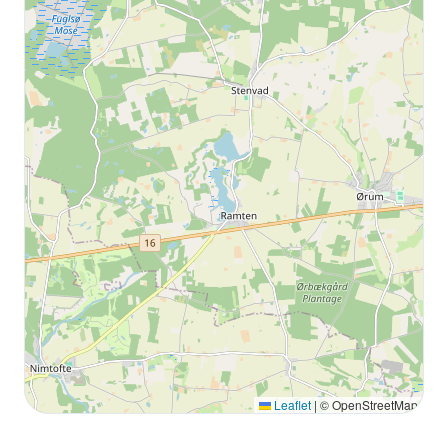
Leaflet
|
© OpenStreetMap