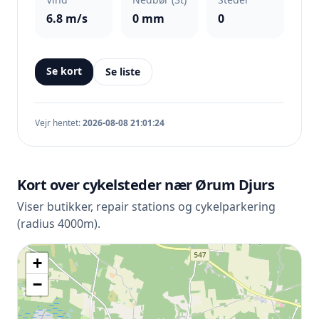
6.8 m/s
0 mm
0
Se kort
Se liste
Vejr hentet:
2026-08-08 21:01:24
Kort over cykelsteder nær Ørum Djurs
Viser butikker, repair stations og cykelparkering
(radius 4000m).
+
−