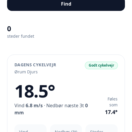
Find
0
steder fundet
DAGENS CYKELVEJR
Godt cykelvejr
Ørum Djurs
18.5°
Føles
som
Vind
6.8 m/s
· Nedbør næste 3t
0
17.4°
mm
Vind
Nedbør (3t)
Steder