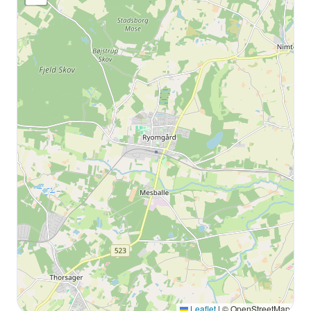
Leaflet
|
© OpenStreetMap