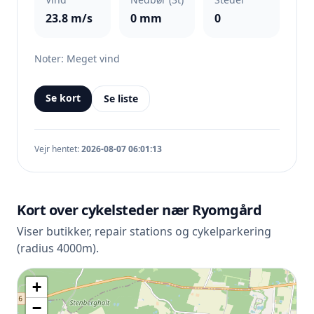
23.8 m/s
0 mm
0
Noter: Meget vind
Se kort
Se liste
Vejr hentet:
2026-08-07 06:01:13
Kort over cykelsteder nær Ryomgård
Viser butikker, repair stations og cykelparkering
(radius 4000m).
+
−