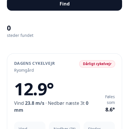
Find
0
steder fundet
DAGENS CYKELVEJR
Dårligt cykelvejr
Ryomgård
12.9°
Føles
som
Vind
23.8 m/s
· Nedbør næste 3t
0
8.6°
mm
Vind
Nedbør (3t)
Steder