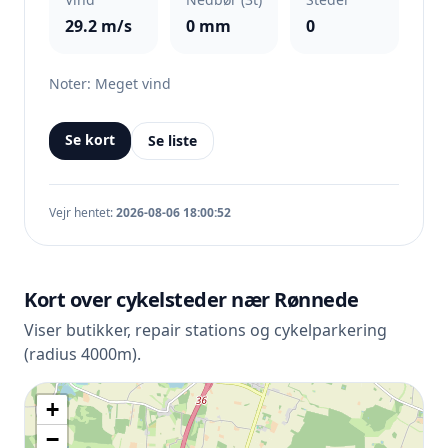
29.2 m/s
0 mm
0
Noter: Meget vind
Se kort
Se liste
Vejr hentet:
2026-08-06 18:00:52
Kort over cykelsteder nær Rønnede
Viser butikker, repair stations og cykelparkering
(radius 4000m).
+
−