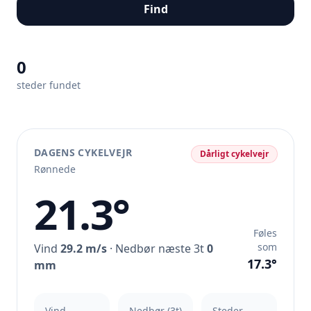
Find
0
steder fundet
DAGENS CYKELVEJR
Dårligt cykelvejr
Rønnede
21.3°
Føles
som
Vind
29.2 m/s
· Nedbør næste 3t
0
17.3°
mm
Vind
Nedbør (3t)
Steder