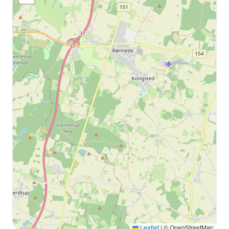
Leaflet
|
© OpenStreetMap