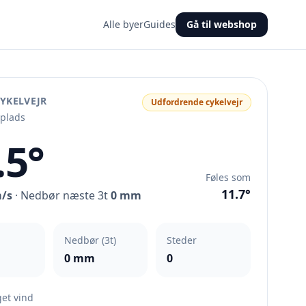
Alle byer
Guides
Gå til webshop
YKELVEJR
Udfordrende cykelvejr
eplads
.5°
Føles som
11.7°
m/s
· Nedbør næste 3t
0 mm
Nedbør (3t)
Steder
0 mm
0
et vind