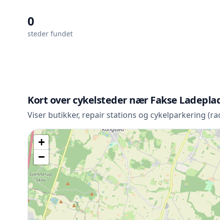
0
steder fundet
Kort over cykelsteder nær Fakse Ladepla
Viser butikker, repair stations og cykelparkering (r
+
−