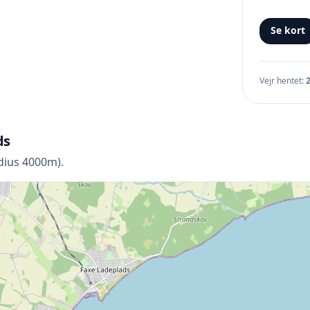
Se kort
Vejr hentet:
ds
adius 4000m).