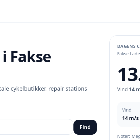
DAGENS C
 i Fakse
Fakse Lad
13
ale cykelbutikker, repair stations
Vind
14 
Vind
14 m/s
Find
Noter: Meg