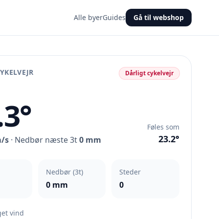
Alle byer
Guides
Gå til webshop
YKELVEJR
Dårligt cykelvejr
.3°
Føles som
23.2°
m/s
· Nedbør næste 3t
0 mm
Nedbør (3t)
Steder
0 mm
0
et vind