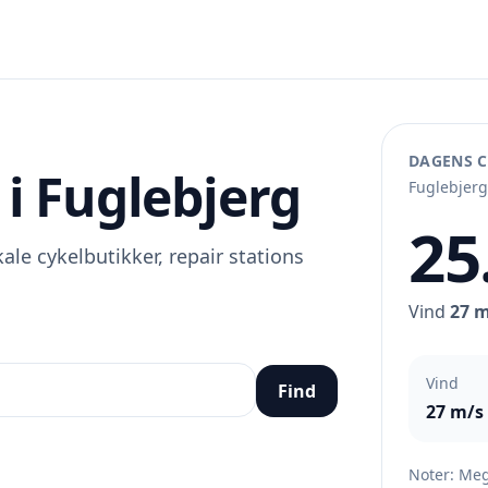
DAGENS C
i Fuglebjerg
Fuglebjerg
25
ale cykelbutikker, repair stations
Vind
27 
Vind
Find
27 m/s
Noter: Meg