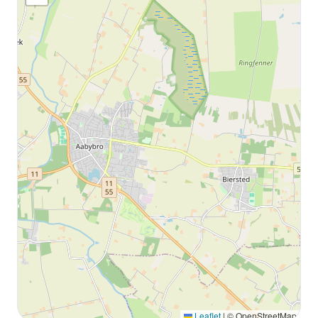
Leaflet
|
© OpenStreetMap