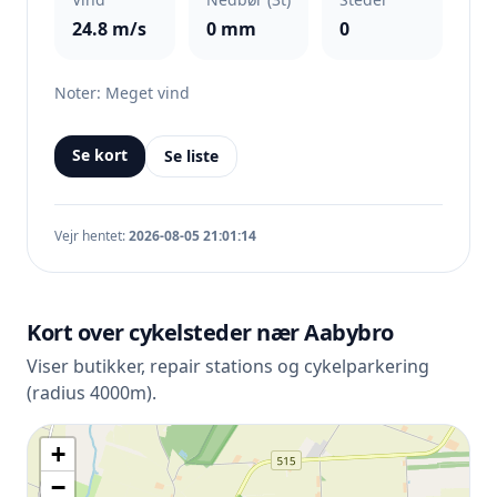
24.8 m/s
0 mm
0
Noter: Meget vind
Se kort
Se liste
Vejr hentet:
2026-08-05 21:01:14
Kort over cykelsteder nær Aabybro
Viser butikker, repair stations og cykelparkering
(radius 4000m).
+
−