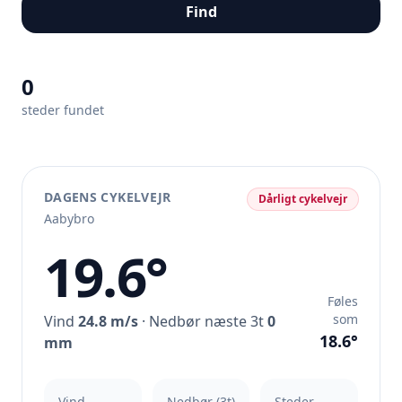
Find
0
steder fundet
DAGENS CYKELVEJR
Dårligt cykelvejr
Aabybro
19.6°
Føles
som
Vind
24.8 m/s
· Nedbør næste 3t
0
18.6°
mm
Vind
Nedbør (3t)
Steder