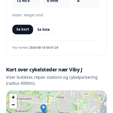
13 m/s
0 mm
8
Noter: Meget vind
Se kort
Se liste
Vejr hentet:
2026-08-10 00:01:24
Kort over cykelsteder nær Viby J
Viser butikker, repair stations og cykelparkering
(radius 4000m).
+
−