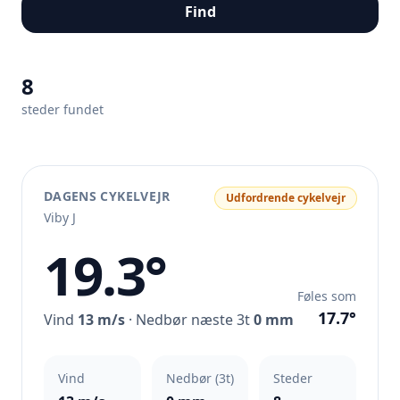
Find
8
steder fundet
DAGENS CYKELVEJR
Udfordrende cykelvejr
Viby J
19.3°
Føles som
17.7°
Vind
13 m/s
· Nedbør næste 3t
0 mm
Vind
Nedbør (3t)
Steder