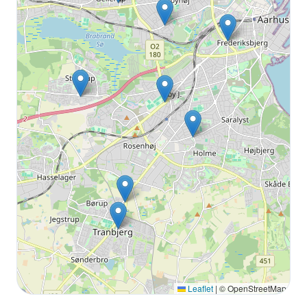
Leaflet
|
© OpenStreetMap