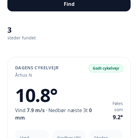
Find
3
steder fundet
DAGENS CYKELVEJR
Godt cykelvejr
Århus N
10.8°
Føles
som
Vind
7.9 m/s
· Nedbør næste 3t
0
9.2°
mm
Vind
Nedbør (3t)
Steder