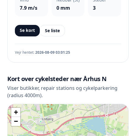
7.9 m/s
0 mm
3
Se kort
Se liste
Vejr hentet:
2026-08-09 03:01:25
Kort over cykelsteder nær Århus N
Viser butikker, repair stations og cykelparkering
(radius 4000m).
+
−