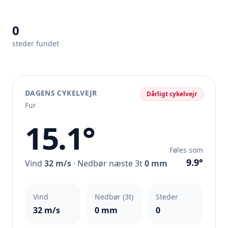
0
steder fundet
DAGENS CYKELVEJR
Dårligt cykelvejr
Fur
15.1°
Føles som
9.9°
Vind
32 m/s
· Nedbør næste 3t
0 mm
Vind
Nedbør (3t)
Steder
32 m/s
0 mm
0