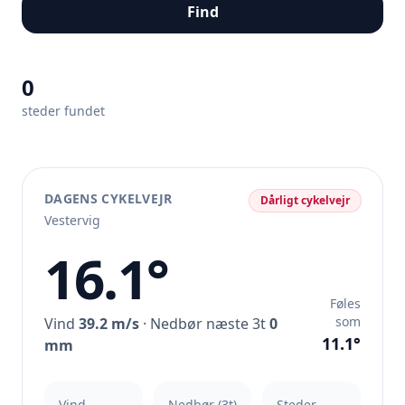
Find
0
steder fundet
DAGENS CYKELVEJR
Dårligt cykelvejr
Vestervig
16.1°
Føles
som
Vind
39.2 m/s
· Nedbør næste 3t
0
11.1°
mm
Vind
Nedbør (3t)
Steder