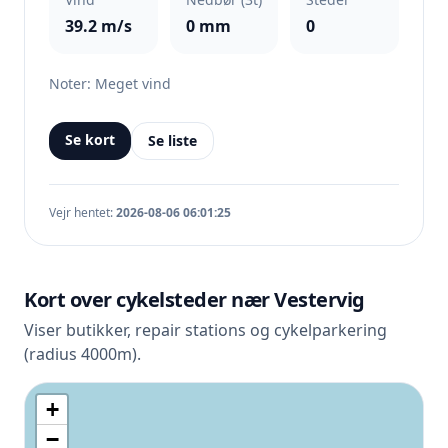
39.2 m/s
0 mm
0
Noter: Meget vind
Se kort
Se liste
Vejr hentet:
2026-08-06 06:01:25
Kort over cykelsteder nær Vestervig
Viser butikker, repair stations og cykelparkering
(radius 4000m).
+
−