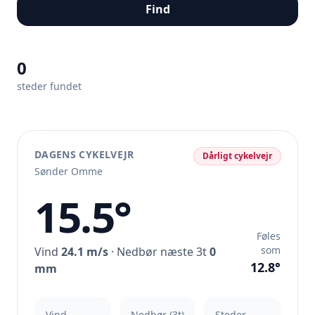
Find
0
steder fundet
DAGENS CYKELVEJR
Dårligt cykelvejr
Sønder Omme
15.5°
Føles
som
Vind
24.1 m/s
· Nedbør næste 3t
0
12.8°
mm
Vind
Nedbør (3t)
Steder