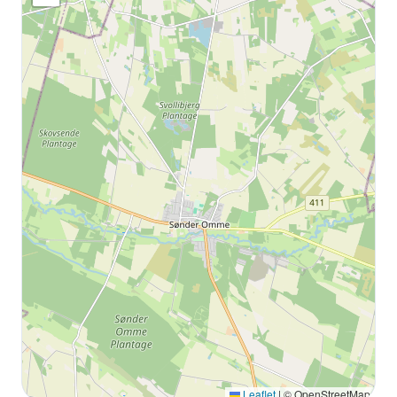
Leaflet
|
© OpenStreetMap