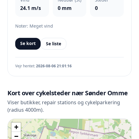
24.1 m/s
0 mm
0
Noter: Meget vind
Se kort
Se liste
Vejr hentet:
2026-08-06 21:01:16
Kort over cykelsteder nær Sønder Omme
Viser butikker, repair stations og cykelparkering
(radius 4000m).
+
−