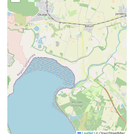
Leaflet
|
© OpenStreetMap