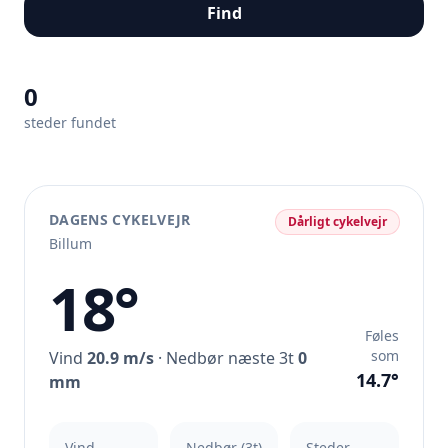
Find
0
steder fundet
DAGENS CYKELVEJR
Dårligt cykelvejr
Billum
18°
Føles
som
Vind
20.9 m/s
· Nedbør næste 3t
0
14.7°
mm
Vind
Nedbør (3t)
Steder