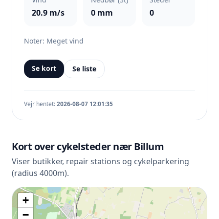
20.9 m/s
0 mm
0
Noter: Meget vind
Se kort
Se liste
Vejr hentet:
2026-08-07 12:01:35
Kort over cykelsteder nær Billum
Viser butikker, repair stations og cykelparkering
(radius 4000m).
+
−