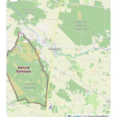
Leaflet
|
© OpenStreetMap