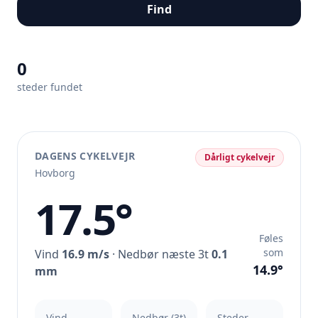
Find
0
steder fundet
DAGENS CYKELVEJR
Dårligt cykelvejr
Hovborg
17.5°
Føles
som
Vind
16.9 m/s
· Nedbør næste 3t
0.1
14.9°
mm
Vind
Nedbør (3t)
Steder