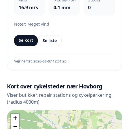
16.9 m/s
0.1 mm
0
Noter: Meget vind
Se kort
Se liste
Vejr hentet:
2026-08-07 12:01:20
Kort over cykelsteder nær Hovborg
Viser butikker, repair stations og cykelparkering
(radius 4000m).
+
−