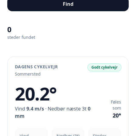
Find
0
steder fundet
DAGENS CYKELVEJR
Godt cykelvejr
Sommersted
20.2°
Føles
som
Vind
9.4 m/s
· Nedbør næste 3t
0
20°
mm
Vind
Nedbør (3t)
Steder