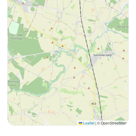
Leaflet
|
© OpenStreetMap