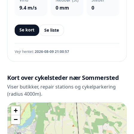
9.4 m/s
0 mm
0
Se kort
Se liste
Vejr hentet:
2026-08-09 21:00:57
Kort over cykelsteder nær Sommersted
Viser butikker, repair stations og cykelparkering
(radius 4000m).
+
−