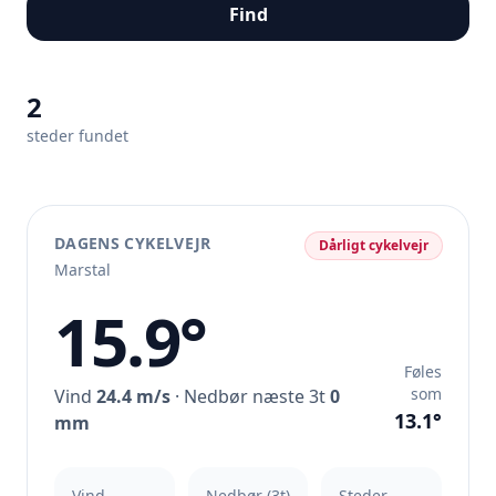
Find
2
steder fundet
DAGENS CYKELVEJR
Dårligt cykelvejr
Marstal
15.9°
Føles
som
Vind
24.4 m/s
· Nedbør næste 3t
0
13.1°
mm
Vind
Nedbør (3t)
Steder