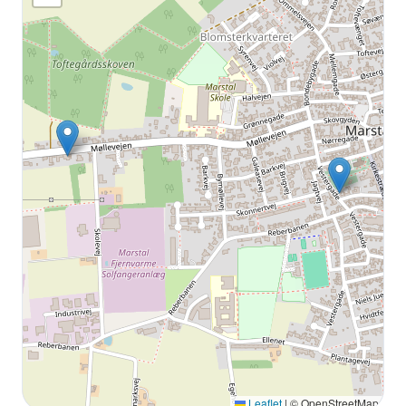
Leaflet
|
© OpenStreetMap