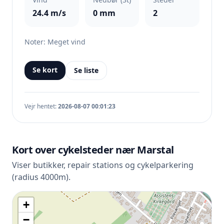
24.4 m/s
0 mm
2
Noter: Meget vind
Se kort
Se liste
Vejr hentet:
2026-08-07 00:01:23
Kort over cykelsteder nær Marstal
Viser butikker, repair stations og cykelparkering
(radius 4000m).
+
−