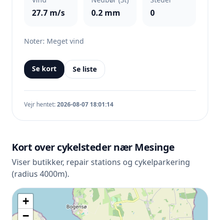
27.7 m/s
0.2 mm
0
Noter: Meget vind
Se kort
Se liste
Vejr hentet:
2026-08-07 18:01:14
Kort over cykelsteder nær Mesinge
Viser butikker, repair stations og cykelparkering
(radius 4000m).
+
−