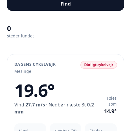
Find
0
steder fundet
DAGENS CYKELVEJR
Dårligt cykelvejr
Mesinge
19.6°
Føles
som
Vind
27.7 m/s
· Nedbør næste 3t
0.2
14.9°
mm
Vind
Nedbør (3t)
Steder