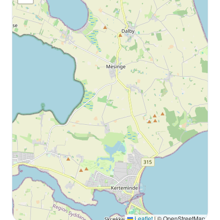
Leaflet
|
© OpenStreetMap