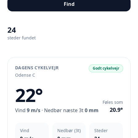
Find
24
steder fundet
DAGENS CYKELVEJR
Godt cykelvejr
Odense C
22°
Føles som
20.9°
Vind
9 m/s
· Nedbør næste 3t
0 mm
Vind
Nedbør (3t)
Steder