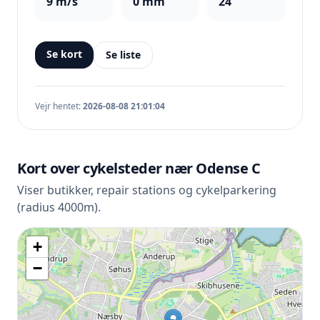
9 m/s
0 mm
24
Se kort
Se liste
Vejr hentet:
2026-08-08 21:01:04
Kort over cykelsteder nær Odense C
Viser butikker, repair stations og cykelparkering
(radius 4000m).
+
−