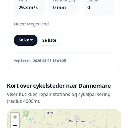
29.3 m/s
0 mm
0
Noter: Meget vind
Se kort
Se liste
Vejr hentet:
2026-08-06 12:01:25
Kort over cykelsteder nær Dannemare
Viser butikker, repair stations og cykelparkering
(radius 4000m).
+
−