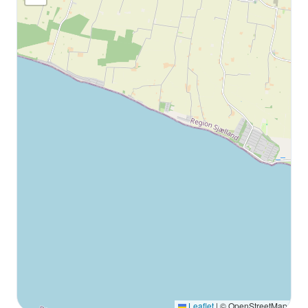
Leaflet
|
© OpenStreetMap