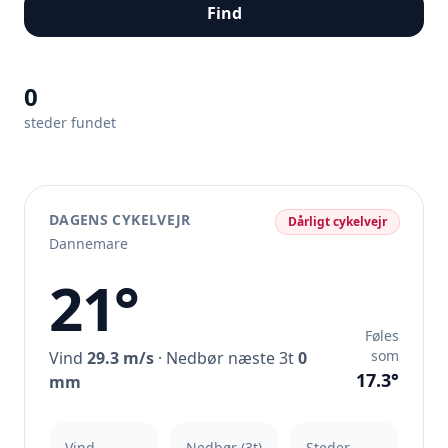
Find
0
steder fundet
DAGENS CYKELVEJR
Dårligt cykelvejr
Dannemare
21°
Føles
som
Vind
29.3 m/s
· Nedbør næste 3t
0
17.3°
mm
Vind
Nedbør (3t)
Steder