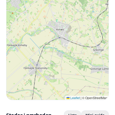
Leaflet
|
© OpenStreetMap