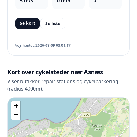
5 m/s
0 mm
0
Se kort
Se liste
Vejr hentet:
2026-08-09 03:01:17
Kort over cykelsteder nær Asnæs
Viser butikker, repair stations og cykelparkering
(radius 4000m).
+
−