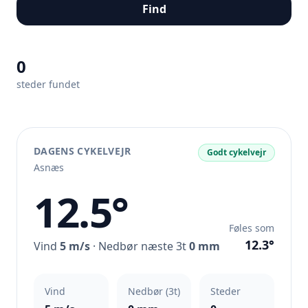
Find
0
steder fundet
DAGENS CYKELVEJR
Godt cykelvejr
Asnæs
12.5°
Føles som
12.3°
Vind
5 m/s
· Nedbør næste 3t
0 mm
Vind
Nedbør (3t)
Steder