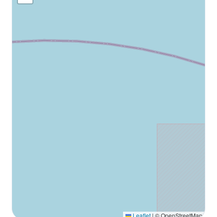
Leaflet
|
© OpenStreetMap