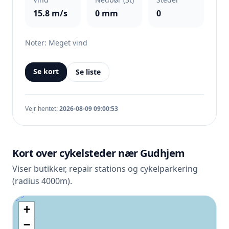
15.8 m/s
0 mm
0
Noter: Meget vind
Se kort
Se liste
Vejr hentet:
2026-08-09 09:00:53
Kort over cykelsteder nær Gudhjem
Viser butikker, repair stations og cykelparkering
(radius 4000m).
+
−