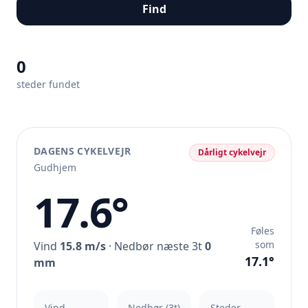
Find
0
steder fundet
DAGENS CYKELVEJR
Dårligt cykelvejr
Gudhjem
17.6°
Føles
som
Vind
15.8 m/s
· Nedbør næste 3t
0
17.1°
mm
Vind
Nedbør (3t)
Steder