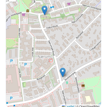
Leaflet
|
© OpenStreetMap