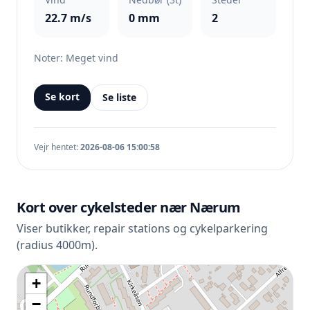
22.7 m/s
0 mm
2
Noter: Meget vind
Se kort
Se liste
Vejr hentet:
2026-08-06 15:00:58
Kort over cykelsteder nær Nærum
Viser butikker, repair stations og cykelparkering
(radius 4000m).
+
−