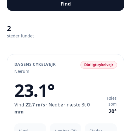
Find
2
steder fundet
DAGENS CYKELVEJR
Dårligt cykelvejr
Nærum
23.1°
Føles
som
Vind
22.7 m/s
· Nedbør næste 3t
0
20°
mm
Vind
Nedbør (3t)
Steder